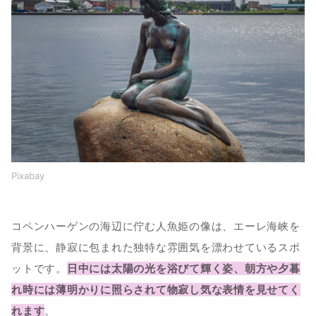
Pixabay
コペンハーゲンの海辺に佇む人魚姫の像は、エーレ海峡を
背景に、静寂に包まれた独特な雰囲気を漂わせているスポ
ットです。
日中には太陽の光を浴びて輝く姿、朝方や夕暮
れ時には薄明かりに照らされて物寂し気な表情を見せてく
れます
。