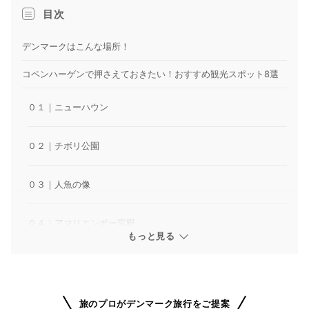
目次
デンマークはこんな場所！
コペンハーゲンで押さえておきたい！おすすめ観光スポット8選
０１｜ニューハウン
０２｜チボリ公園
０３｜人魚の像
０４｜アマリエンボー宮殿
もっと見る
０５｜ラウンド・タワー
０６｜ローゼンボー城
旅のプロがデンマーク旅行をご提案