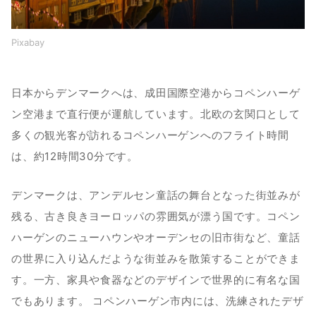
０２｜アロスオーフス美術館
Pixabay
０３｜モースゴー先史博物館
日本からデンマークへは、成田国際空港からコペンハーゲ
主要都市とは一味違う！足を伸ばして訪れたいデンマークの観光
ン空港まで直行便が運航しています。北欧の玄関口として
スポット3選
多くの観光客が訪れるコペンハーゲンへのフライト時間
０１｜フェロー諸島
は、約12時間30分です。
０２｜レゴランド
デンマークは、アンデルセン童話の舞台となった街並みが
残る、古き良きヨーロッパの雰囲気が漂う国です。コペン
０３｜クロンボー城
ハーゲンのニューハウンやオーデンセの旧市街など、童話
の世界に入り込んだような街並みを散策することができま
デンマークの魅力あふれる都市で北欧文化を堪能しよう
す。一方、家具や食器などのデザインで世界的に有名な国
でもあります。 コペンハーゲン市内には、洗練されたデザ