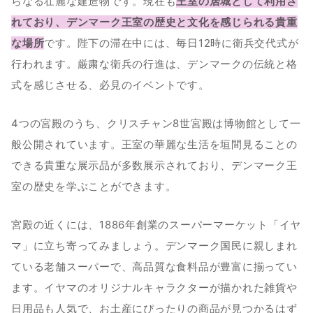
らなる壮麗な建造物です。現在も
王室の居城として利用さ
れており、デンマーク王室の歴史と文化を感じられる貴重
な場所
です。陛下の滞在中には、毎日12時に衛兵交代式が
行われます。厳粛な衛兵の行進は、デンマークの伝統と格
式を感じさせる、必見のイベントです。
4つの宮殿のうち、クリスチャン8世宮殿は博物館として一
般公開されています。王室の華麗な生活を垣間見ることの
できる貴重な展示品が多数展示されており、デンマーク王
室の歴史を学ぶことができます。
宮殿の近くには、1886年創業のスーパーマーケット「イヤ
マ」に立ち寄ってみましょう。デンマーク国民に親しまれ
ている老舗スーパーで、高品質な食料品が豊富に揃ってい
ます。イヤマのオリジナルキャラクターが描かれた雑貨や
日用品も人気で、お土産にぴったりの商品が見つかるはず