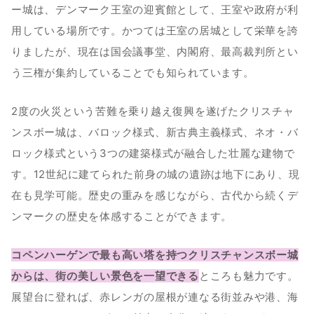
ー城は、デンマーク王室の迎賓館として、王室や政府が利
用している場所です。かつては王室の居城として栄華を誇
りましたが、現在は国会議事堂、内閣府、最高裁判所とい
う三権が集約していることでも知られています。
2度の火災という苦難を乗り越え復興を遂げたクリスチャ
ンスボー城は、バロック様式、新古典主義様式、ネオ・バ
ロック様式という3つの建築様式が融合した壮麗な建物で
す。12世紀に建てられた前身の城の遺跡は地下にあり、現
在も見学可能。歴史の重みを感じながら、古代から続くデ
ンマークの歴史を体感することができます。
コペンハーゲンで最も高い塔を持つクリスチャンスボー城
からは、街の美しい景色を一望できる
ところも魅力です。
展望台に登れば、赤レンガの屋根が連なる街並みや港、海