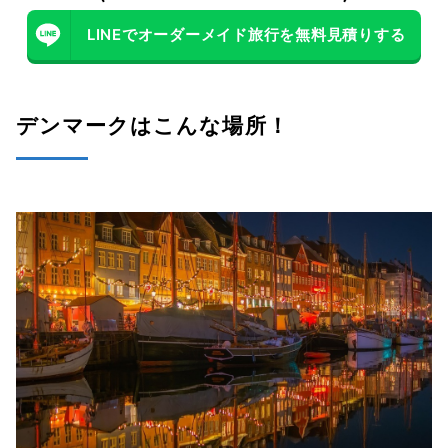
LINEでオーダーメイド旅行を無料見積りする
０７｜クリスチャンスボー城
０８｜ルイジアナ近代美術館
デンマークはこんな場所！
コペンハーゲンから日帰りで行ける！郊外のおすすめ観光スポッ
ト3選
０１｜コペンハーゲン動物園
０２｜デンマーク水族館 ブルー・プラネット
０３｜フレデリクスボー城
オーフスで押さえておきたい！おすすめ観光スポット3選
０１｜オールドタウン