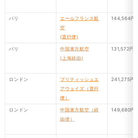
パリ
エールフランス航
144,564円
空
(直行便)
パリ
中国東方航空
131,572円
(上海経由)
ロンドン
ブリティッシュエ
241,275円
アウェイズ（直行
便）
ロンドン
中国東方航空（経
149,680円
由便）