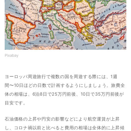
3位｜イギリス(ロンドン)
4位｜スペイン（バルセロナ）
Pixabay
ヨーロッパ周遊旅行で複数の国を周遊する際には、1週
間〜10日ほどの日数で計画するようにしましょう。旅費全
体の相場は、6泊8日で25万円前後、10日で35万円前後が
目安です。
石油価格の上昇や円安の影響などにより航空運賃が上昇
し、コロナ禍以前と比べると費用の相場は全体的に上昇傾