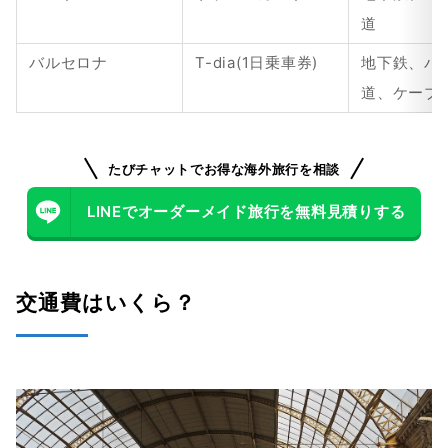
道
バルセロナ
T-dia(1日乗車券)
地下鉄、バ
道、ケーブ
たびチャットでお得な海外旅行を相談
LINEでオーダーメイド旅行を無料見積りする
交通費はいくら？