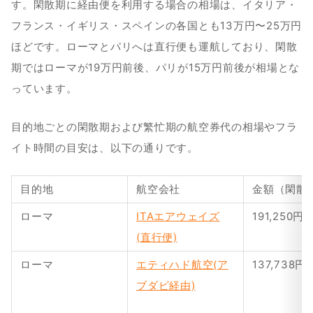
す。閑散期に経由便を利用する場合の相場は、イタリア・
フランス・イギリス・スペインの各国とも13万円〜25万円
ほどです。ローマとパリへは直行便も運航しており、閑散
期ではローマが19万円前後、パリが15万円前後が相場とな
っています。
目的地ごとの閑散期および繁忙期の航空券代の相場やフラ
イト時間の目安は、以下の通りです。
目的地
航空会社
金額（閑散
ローマ
ITAエアウェイズ
191,250円
(直行便)
ローマ
エティハド航空(ア
137,738円
ブダビ経由)