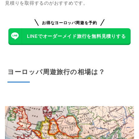
見積りを取得するのがおすすめです。
ヨーロッパ周遊旅行を安く予約する方法は？
ヨーロッパ周遊のモデルプラン3パターンを紹介
お得なヨーロッパ周遊を予約
１｜パリ、ロンドンの周遊ツアー
LINEでオーダーメイド旅行を無料見積りする
２｜ローマ、フィレンツェ、ベネチアのイタリア周遊ツアー
３｜バルセロナ、パリ、モンサンミッシェル、ローマの4都市周
ヨーロッパ周遊旅行の相場は？
遊ツアー
ヨーロッパ周遊旅行の組み合わせは無限大
ヨーロッパ周遊旅行の人気国は？
1位｜イタリア（ローマ、フィレンツェ、ベネチア）
2位｜フランス（パリ）