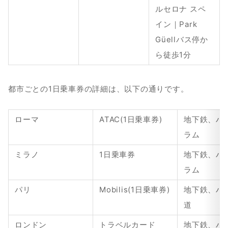
ルセロナ スペ
イン｜Park 
Güellバス停か
ら徒歩1分
都市ごとの1日乗車券の詳細は、以下の通りです。
ローマ
ATAC(1日乗車券)
地下鉄、バ
ラム
ミラノ
1日乗車券
地下鉄、バ
ラム
パリ
Mobilis(1日乗車券)
地下鉄、バ
道
ロンドン
トラベルカード
地下鉄、バ