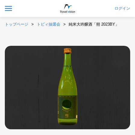
ログイン
トップページ
トビィ抽選会
純米大吟醸酒「朔 2023BY」