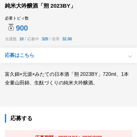
純米大吟醸酒「朔 2023BY」
必要トビィ数
900
当選数
10
応募中
320
倍率
32.00
応募はこちら
富久錦×元源×みたての日本酒「朔 2023BY」720ml、1本
全量山田錦、生酛づくりの純米大吟醸酒。
応募する