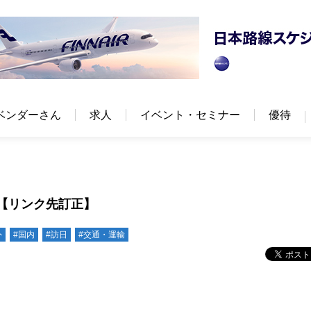
ベンダーさん
求人
イベント・セミナー
優待
【リンク先訂正】
外
#国内
#訪日
#交通・運輸
】