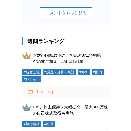
コメントをもっと見る
週間ランキング
お盆の国際線予約、ANAとJALで明暗
ANA前年超え、JALは1割減
#航空会社
#調査・分析・統計
#海外
#国内
#レジャー
1
コメント
HIS、株主優待を大幅拡充 最大300万株
の自己株式取得も実施
#旅行会社
#経営