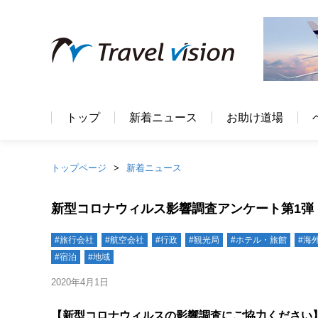
トップ
新着ニュース
お助け道場
トップページ
新着ニュース
新型コロナウィルス影響調査アンケート第1弾
#旅行会社
#航空会社
#行政
#観光局
#ホテル・旅館
#海
#宿泊
#地域
2020年4月1日
【新型コロナウィルスの影響調査にご協力ください