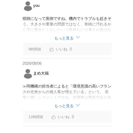
you
煩雑になって面倒ですね。機内でトラブルも起きそ
う。大きさや重量の問題ではなく、単純に汚れるか
ら下に置きたくないという気持ちには考えが及ばな
かったのでしょうかね。いっそ、荷物棚を撤去した
もっと見る
座席を作って、座席指定も荷物も含んだプランとす
べて無しで格安プランで分けてもらった方がシンプ
0
9時間前
ルで分かりやすいかも。どんどん料金が細分化され
て面倒です。
2026/08/06
まめ大福
≫同機構の担当者によると「環境意識の高いフラン
スや北米からの個人客が増えている」という。 非
常に嬉しいコメントですね。佐渡島は歴史文化と自
然が相まっての土地となっているので、個人的には
もっと見る
環境意識の低い人は来ないでほしいです。「金がと
れるんじゃないか」と勝手に穴掘ったりしそうな国
0
12時間前
の人は来ないでほしいですね。