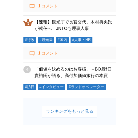
1
コメント
【速報】観光庁で長官交代、木村典央氏
が就任へ JNTOも理事人事
#行政
#観光局
#国内
#人事・HR
1
コメント
「価値を決めるのはお客様」－BOJ野口
貴裕氏が語る、高付加価値旅行の本質
#訪日
#インタビュー
#ランドオペレーター