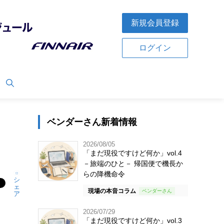
新規会員登録
ログイン
ベンダーさん新着情報
2026/08/05
「まだ現役ですけど何か」vol.4
－旅端のひと－ 帰国便で機長か
らの降機命令
シ
ェ
現場の本音コラム
ア
2026/07/29
「まだ現役ですけど何か」vol.3