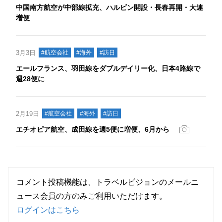
中国南方航空が中部線拡充、ハルビン開設・長春再開・大連
増便
3月3日
#航空会社
#海外
#訪日
エールフランス、羽田線をダブルデイリー化、日本4路線で
週28便に
2月19日
#航空会社
#海外
#訪日
エチオピア航空、成田線を週5便に増便、6月から
コメント投稿機能は、トラベルビジョンのメールニ
ュース会員の方のみご利用いただけます。
ログインはこちら