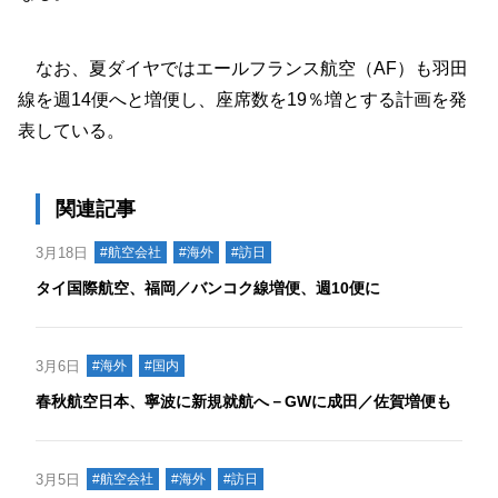
なお、夏ダイヤではエールフランス航空（AF）も羽田
線を週14便へと増便し、座席数を19％増とする計画を発
表している。
関連記事
3月18日
#航空会社
#海外
#訪日
タイ国際航空、福岡／バンコク線増便、週10便に
3月6日
#海外
#国内
春秋航空日本、寧波に新規就航へ－GWに成田／佐賀増便も
3月5日
#航空会社
#海外
#訪日