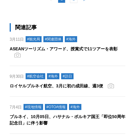
関連記事
3月11日
#観光局
#関連団体
#海外
ASEANツーリズム・アワード、授賞式で11ツアーを表彰
9月30日
#航空会社
#海外
#訪日
ロイヤルブルネイ航空、3月に初の成田線、週3便
7月4日
#現地情報
#OTOA情報
#海外
ブルネイ、10月05日、ハサナル・ボルキア国王「即位50周年
記念日」に伴う影響