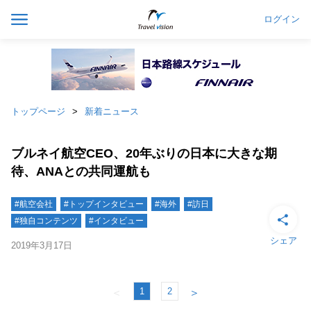
ログイン
トップページ
新着ニュース
ブルネイ航空CEO、20年ぶりの日本に大きな期
待、ANAとの共同運航も
#航空会社
#トップインタビュー
#海外
#訪日
#独自コンテンツ
#インタビュー
シェア
2019年3月17日
1
2
＜
＞