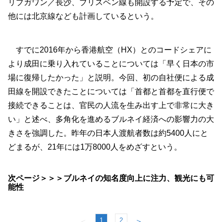
リブガワン／長沙、ブリスベン線も開設する予定で、その
他には北京線なども計画しているという。
すでに2016年から香港航空（HX）とのコードシェアに
より成田に乗り入れていることについては「早く日本の市
場に復帰したかった」と説明。今回、初の自社便による成
田線を開設できたことについては「首都と首都を直行便で
接続できることは、官民の人流を生み出す上で非常に大き
い」と述べ、多角化を進めるブルネイ経済への影響力の大
きさを強調した。昨年の日本人渡航者数は約5400人にと
どまるが、21年には1万8000人をめざすという。
次ページ＞＞＞ブルネイの知名度向上に注力、観光にも可
能性
1
2
＜
＞