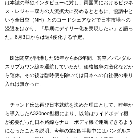
は本誌の単独インタビューに対し、両国間におけるビジネ
ス・レジャー双方の人流拡大に努めるとともに、協議中と
いう全日空（NH）とのコードシェアなどで日本市場への
浸透をはかり、「早期にデイリー化を実現したい」と語っ
た。6月3日からは週4便化する予定。
BIは関空が開港した95年から約3年間、関空／バンダル
スリブガワン線を運航していたが、価格競争の激化などか
ら運休。その後は臨時便を除いては日本への自社便の乗り
入れは無かった。
チャンド氏は再び日本就航を決めた理由として、昨年か
ら導入したA320neo型機により、以前はワイドボディ機
が必要だった日本路線をナローボディ機で運航できるよう
になったことを説明。今年の第2四半期中にはバンダルス