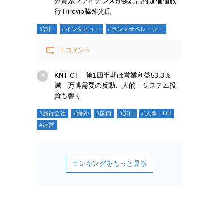
外資系ファイナンスが挑む高付加価値旅
行 Hirovip脇舛光氏
#訪日
#インタビュー
#ランドオペレーター
1
コメント
KNT-CT、第1四半期は営業利益53.3％
減 万博需要の反動、人的・システム投
資も響く
#旅行会社
#海外
#国内
#訪日
#人事・HR
#経営