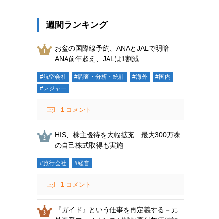
週間ランキング
お盆の国際線予約、ANAとJALで明暗
ANA前年超え、JALは1割減
#航空会社
#調査・分析・統計
#海外
#国内
#レジャー
1
コメント
HIS、株主優待を大幅拡充 最大300万株
の自己株式取得も実施
#旅行会社
#経営
1
コメント
『ガイド』という仕事を再定義する－元