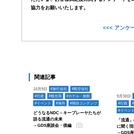
協力をお願いいたします。
<<< アンケ
関連記事
10月9日
#旅行会社
#航空会社
#行政
#観光局
#ホテル・旅館
9月30日
#イベント
#海外
#独自コンテンツ
#行政
#イベン
どうなるNDC－キープレーヤたちが
語る流通の未来
「流通」
－GDS座談会・後編
に聞く現
－GDS