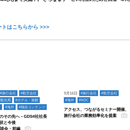
ートはこちらから >>>
#旅行会社
#航空会社
9月16日
#旅行会社
#航空会社
#観光局
#ホテル・旅館
#海外
#NDC
ト
#海外
#独自コンテンツ
アクセス、つながるセミナー開催、
旅行会社の業務効率化を提案
のその先へ－GDS4社社長
状と今後
座談会・前編