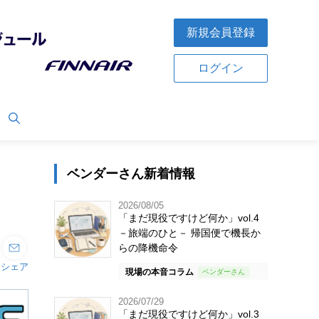
新規会員登録
ログイン
ベンダーさん新着情報
2026/08/05
「まだ現役ですけど何か」vol.4
－旅端のひと－ 帰国便で機長か
らの降機命令
シェア
現場の本音コラム
2026/07/29
「まだ現役ですけど何か」vol.3