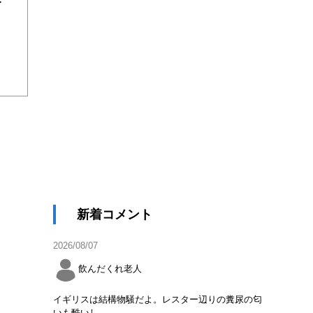
新着コメント
2026/08/07
飲んだくれ老人
イギリスは結構物騒だよ。レスター辺りの糞尿の匂
いも酷いし。