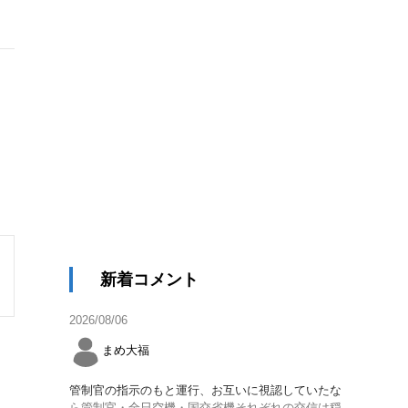
新着コメント
2026/08/06
まめ大福
管制官の指示のもと運行、お互いに視認していたな
ら管制官・全日空機・国交省機それぞれの交信は穏