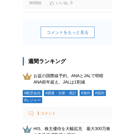
0
3時間前
コメントをもっと見る
週間ランキング
お盆の国際線予約、ANAとJALで明暗
ANA前年超え、JALは1割減
#航空会社
#調査・分析・統計
#海外
#国内
#レジャー
1
コメント
HIS、株主優待を大幅拡充 最大300万株