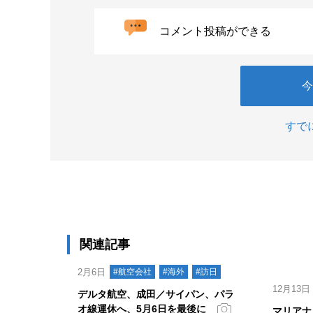
コメント投稿ができる
今
すで
関連記事
2月6日
#航空会社
#海外
#訪日
12月13日
デルタ航空、成田／サイパン、パラ
オ線運休へ、5月6日を最後に
マリアナ