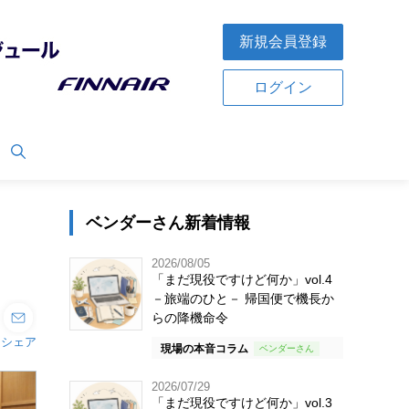
新規会員登録
ログイン
ベンダーさん新着情報
2026/08/05
「まだ現役ですけど何か」vol.4
－旅端のひと－ 帰国便で機長か
らの降機命令
シェア
現場の本音コラム
2026/07/29
「まだ現役ですけど何か」vol.3