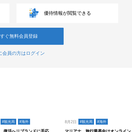
優待情報が閲覧できる
すぐ無料会員登録
に会員の方はログイン
#観光局
#海外
8月2日
#観光局
#海外
、復活へリブランドに手応
マリアナ、旅行業界向けオンライン