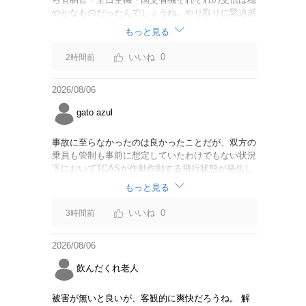
やかなものだったんでしょうね。やり取りに緊迫感
がなかったのならば今回の判断は正しいと思いま
もっと見る
す。
0
2時間前
2026/08/06
gato azul
事故に至らなかったのは良かったことだが、双方の
乗員も管制も事前に想定していたわけでもない状況
下においてTCASが作動作動する飛行状態が発生し
たことは事実。CABは身内可愛やでこのままうやむ
もっと見る
やにするつもりだろうか？
0
3時間前
2026/08/06
飲んだくれ老人
被害が無いと良いが、客観的に爽快だろうね。 解