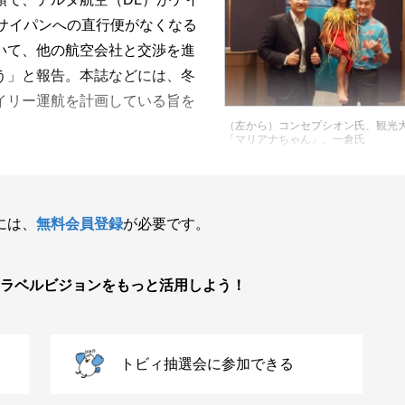
サイパンへの直行便がなくなる
いて、他の航空会社と交渉を進
う」と報告。本誌などには、冬
イリー運航を計画している旨を
（左から）コンセプシオン氏、観光
「マリアナちゃん」、一倉氏
には、
無料会員登録
が必要です。
ラベルビジョンをもっと活用しよう！
トビィ抽選会に参加できる