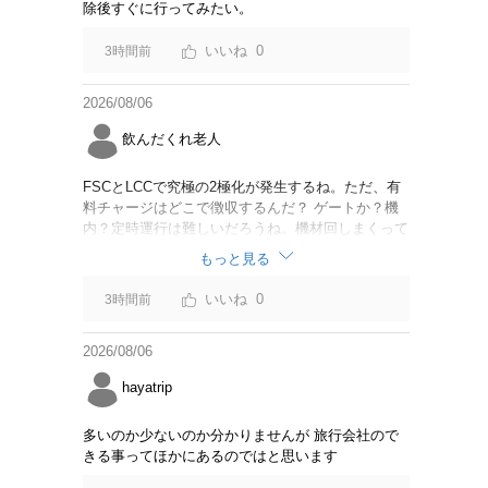
除後すぐに行ってみたい。
0
3時間前
2026/08/06
飲んだくれ老人
FSCとLCCで究極の2極化が発生するね。ただ、有
料チャージはどこで徴収するんだ？ ゲートか？機
内？定時運行は難しいだろうね。機材回しまくって
るからジェットスター豪州路線は全便遅延するんじ
もっと見る
ゃないか。
0
3時間前
2026/08/06
hayatrip
多いのか少ないのか分かりませんが 旅行会社ので
きる事ってほかにあるのではと思います