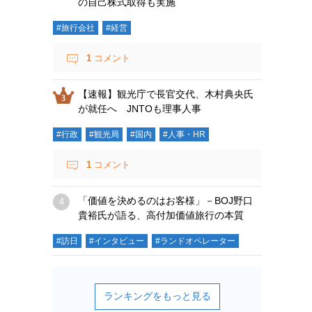
の自己株式取得も実施
#旅行会社
#経営
1
コメント
【速報】観光庁で長官交代、木村典央氏
が就任へ JNTOも理事人事
#行政
#観光局
#国内
#人事・HR
1
コメント
「価値を決めるのはお客様」－BOJ野口
貴裕氏が語る、高付加価値旅行の本質
#訪日
#インタビュー
#ランドオペレーター