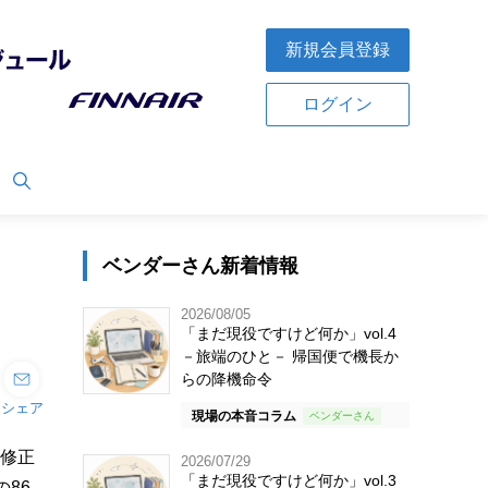
新規会員登録
ログイン
ベンダーさん新着情報
2026/08/05
「まだ現役ですけど何か」vol.4
－旅端のひと－ 帰国便で機長か
らの降機命令
シェア
現場の本音コラム
方修正
2026/07/29
「まだ現役ですけど何か」vol.3
の86