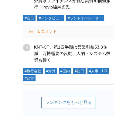
外資系ファイナンスが挑む高付加価値旅
行 Hirovip脇舛光氏
#訪日
#インタビュー
#ランドオペレーター
1
コメント
KNT-CT、第1四半期は営業利益53.3％
減 万博需要の反動、人的・システム投
資も響く
#旅行会社
#海外
#国内
#訪日
#人事・HR
#経営