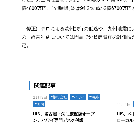
億4800万円、当期純利益は94.2％減の2億6700万
修正はテロによる欧州旅行の低迷や、九州地震によ
の。経常利益については円高で外貨建資産の評価損が
定。
関連記事
11月3日
#旅行会社
#ハワイ
#海外
#国内
11月1日
HIS、名古屋・栄に旗艦店オープ
HIS、
ン、ハワイ専門デスク併設
ローカル