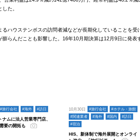
円とした。
るハウステンボスの訪問者減などが長期化していることを受
膨らんだことも影響した。16年10月期決算は12月9日に発表
#旅行会社
#海外
#訪日
10月30日
#旅行会社
#ホテル・旅館
#関連業者
#海外
#国内
#訪日
ベトナムに法人営業専門店、
#宿泊
需要の開拓も
HIS、新体制で海外展開とオンライ