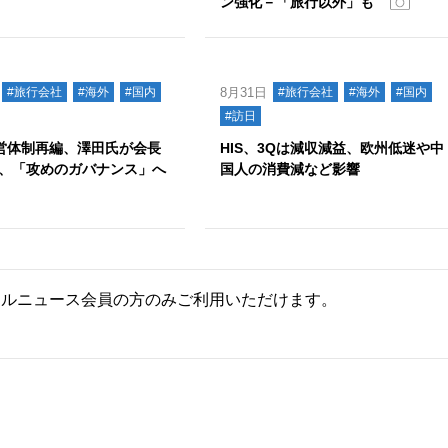
ン強化－「旅行以外」も
#旅行会社
#海外
#国内
8月31日
#旅行会社
#海外
#国内
#訪日
経営体制再編、澤田氏が会長
HIS、3Qは減収減益、欧州低迷や中
、「攻めのガバナンス」へ
国人の消費減など影響
ールニュース会員の方のみご利用いただけます。