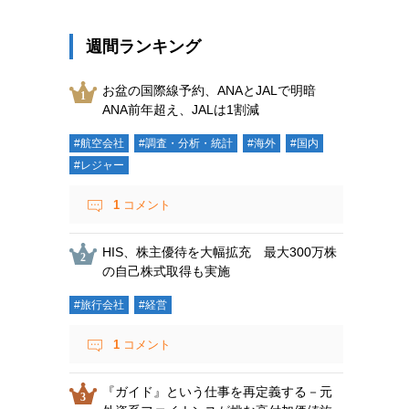
週間ランキング
お盆の国際線予約、ANAとJALで明暗
ANA前年超え、JALは1割減
#航空会社
#調査・分析・統計
#海外
#国内
#レジャー
1
コメント
HIS、株主優待を大幅拡充 最大300万株
の自己株式取得も実施
#旅行会社
#経営
1
コメント
『ガイド』という仕事を再定義する－元