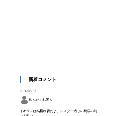
新着コメント
2026/08/07
飲んだくれ老人
イギリスは結構物騒だよ。レスター辺りの糞尿の匂
いも酷いし。