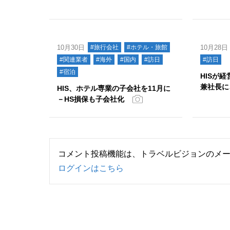
10月30日
#旅行会社
#ホテル・旅館
10月28日
#関連業者
#海外
#国内
#訪日
#訪日
#宿泊
HISが
兼社長に
HIS、ホテル専業の子会社を11月に
－HS損保も子会社化
コメント投稿機能は、トラベルビジョンのメ
ログインはこちら