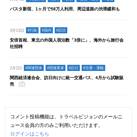
バスタ新宿、1ヶ月で58万人利用、周辺道路の渋滞緩和も
3月13日
#行政
#国内
#訪日
安倍首相、東北の外国人宿泊数「3倍に」、海外から旅行会
社招聘
2月2日
#関連団体
#関連業者
#訪日
#交通・運輸
関西経済連合会、訪日向けに統一交通パス、4月から試験販
売
コメント投稿機能は、トラベルビジョンのメールニ
ュース会員の方のみご利用いただけます。
ログインはこちら