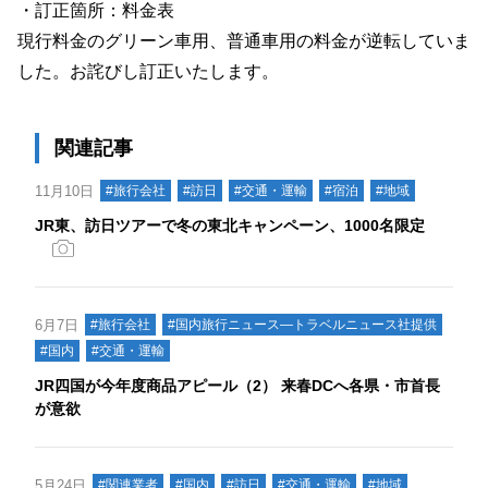
・訂正箇所：料金表
現行料金のグリーン車用、普通車用の料金が逆転していま
した。お詫びし訂正いたします。
関連記事
11月10日
#旅行会社
#訪日
#交通・運輸
#宿泊
#地域
JR東、訪日ツアーで冬の東北キャンペーン、1000名限定
6月7日
#旅行会社
#国内旅行ニュース―トラベルニュース社提供
#国内
#交通・運輸
JR四国が今年度商品アピール（2） 来春DCへ各県・市首長
が意欲
5月24日
#関連業者
#国内
#訪日
#交通・運輸
#地域