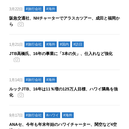
3月22日
#旅行会社
#海外
阪急交通社、NHチャーターでアラスカツアー、成田と福岡か
ら
1月21日
#旅行会社
#海外
#国内
#訪日
JTB高橋氏、16年の事業に「3本の矢」、仕入れなど強化
1月14日
#旅行会社
#海外
ルックJTB、16年は11％増の125万人目標、ハワイ隣島を強
化
9月17日
#旅行会社
#ハワイ
#海外
ANAセ、今年も年末年始のハワイチャーター、関空など4空