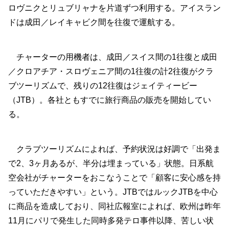
ロヴニクとリュブリャナを片道ずつ利用する。アイスラン
ドは成田／レイキャビク間を往復で運航する。
チャーターの用機者は、成田／スイス間の1往復と成田
／クロアチア・スロヴェニア間の1往復の計2往復がクラ
ブツーリズムで、残りの12往復はジェイティービー
（JTB）。各社ともすでに旅行商品の販売を開始してい
る。
クラブツーリズムによれば、予約状況は好調で「出発ま
で2、3ヶ月あるが、半分は埋まっている」状態。日系航
空会社がチャーターをおこなうことで「顧客に安心感を持
っていただきやすい」という。JTBではルックJTBを中心
に商品を造成しており、同社広報室によれば、欧州は昨年
11月にパリで発生した同時多発テロ事件以降、苦しい状