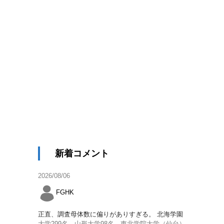
新着コメント
2026/08/06
FGHK
正直、調査母体数に偏りがありすぎる。 北海学園
大学299名、山形大学98名、東北学院大学（仙台）