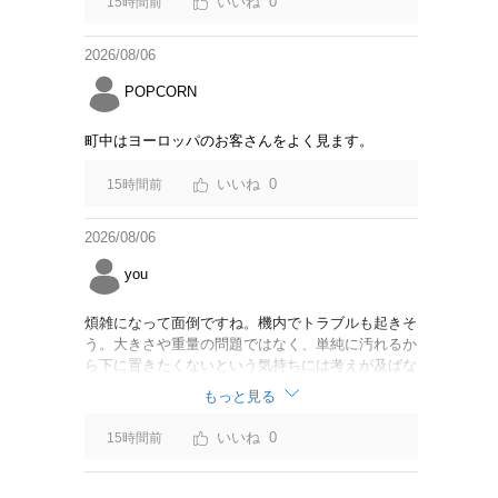
0
15時間前
2026/08/06
POPCORN
町中はヨーロッパのお客さんをよく見ます。
0
15時間前
2026/08/06
you
煩雑になって面倒ですね。機内でトラブルも起きそ
う。大きさや重量の問題ではなく、単純に汚れるか
ら下に置きたくないという気持ちには考えが及ばな
かったのでしょうかね。いっそ、荷物棚を撤去した
もっと見る
座席を作って、座席指定も荷物も含んだプランとす
べて無しで格安プランで分けてもらった方がシンプ
0
15時間前
ルで分かりやすいかも。どんどん料金が細分化され
て面倒です。