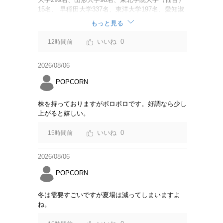
15名、 早稲田大学337名、東洋大学197名、愛知淑
徳大学60名、 追手門学院大学（大阪）137名、安田
もっと見る
女子大学（広島）45名、 福岡大学62名、名桜大学
（沖縄）111名 調査と呼べるような内容でもない。
0
12時間前
「Z世代の大学生海外旅行意識アンケート結果」に
変えた方が良いのでは？
2026/08/06
POPCORN
株を持っておりますがボロボロです。好調なら少し
上がると嬉しい。
0
15時間前
2026/08/06
POPCORN
冬は需要すごいですが夏場は減ってしまいますよ
ね。