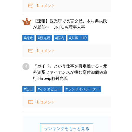
1
コメント
【速報】観光庁で長官交代、木村典央氏
が就任へ JNTOも理事人事
#行政
#観光局
#国内
#人事・HR
1
コメント
『ガイド』という仕事を再定義する－元
外資系ファイナンスが挑む高付加価値旅
行 Hirovip脇舛光氏
#訪日
#インタビュー
#ランドオペレーター
1
コメント