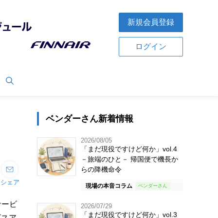
新規会員登録
ログイン
ベンダーさん新着情報
2026/08/05
「まだ現役ですけど何か」vol.4
－旅端のひと－ 帰国便で機長か
らの降機命令
シェア
現場の本音コラム
サービ
2026/07/29
「まだ現役ですけど何か」vol.3
ビスア