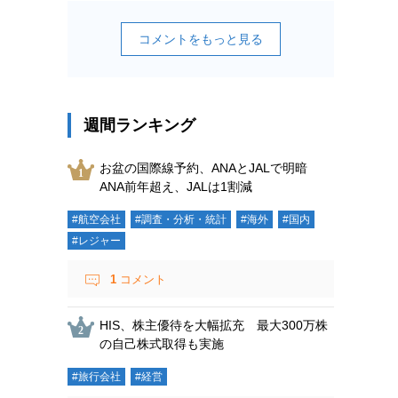
コメントをもっと見る
週間ランキング
お盆の国際線予約、ANAとJALで明暗
ANA前年超え、JALは1割減
#航空会社
#調査・分析・統計
#海外
#国内
#レジャー
1
コメント
HIS、株主優待を大幅拡充 最大300万株
の自己株式取得も実施
#旅行会社
#経営