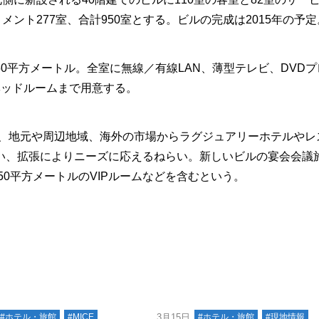
ント277室、合計950室とする。ビルの完成は2015年の予定
平方メートル。全室に無線／有線LAN、薄型テレビ、DVDプ
ベッドルームまで用意する。
が、地元や周辺地域、海外の市場からラグジュアリーホテルやレ
い、拡張によりニーズに応えるねらい。新しいビルの宴会会議
50平方メートルのVIPルームなどを含むという。
#ホテル・旅館
#MICE
3月15日
#ホテル・旅館
#現地情報