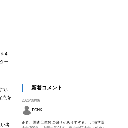
を4
ター
新着コメント
けで、
な点を
2026/08/06
FGHK
正直、調査母体数に偏りがありすぎる。 北海学園
たい考
大学299名、山形大学98名、東北学院大学（仙台）