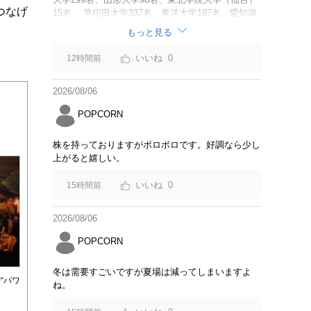
つなげ
15名、 早稲田大学337名、東洋大学197名、愛知淑
徳大学60名、 追手門学院大学（大阪）137名、安田
もっと見る
女子大学（広島）45名、 福岡大学62名、名桜大学
（沖縄）111名 調査と呼べるような内容でもない。
0
12時間前
「Z世代の大学生海外旅行意識アンケート結果」に
変えた方が良いのでは？
2026/08/06
POPCORN
株を持っておりますがボロボロです。好調なら少し
上がると嬉しい。
0
15時間前
2026/08/06
POPCORN
冬は需要すごいですが夏場は減ってしまいますよ
“パワ
ね。