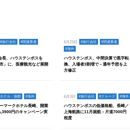
#旅行会社
#関連業者
6月23日
#旅行会社
#関連業者
#海外
田会長、ハウステンボスを
ハウステンボス、中間決算で黒字転
市」に、医療観光など展開
換、入場者3割増で－通年予想を上
方修正
#ホテル・旅館
#海外
6月3日
#旅行会社
#クルーズ
#海外
ーマークホテル長崎、開業
ハウステンボスの低価格船、長崎／
人3900円のキャンペーン実
上海航路に11月就航－片道7000円
程度