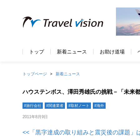
トップ
新着ニュース
お助け道場
トップページ
新着ニュース
ハウステンボス、澤田秀雄氏の挑戦－「未来都
#旅行会社
#関連業者
#取材ノート
#海外
2011年8月9日
<<「黒字達成の取り組みと震災後の課題」