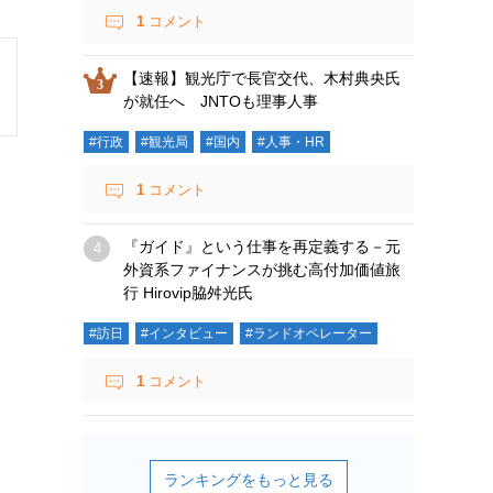
1
コメント
【速報】観光庁で長官交代、木村典央氏
が就任へ JNTOも理事人事
#行政
#観光局
#国内
#人事・HR
1
コメント
『ガイド』という仕事を再定義する－元
外資系ファイナンスが挑む高付加価値旅
行 Hirovip脇舛光氏
#訪日
#インタビュー
#ランドオペレーター
1
コメント