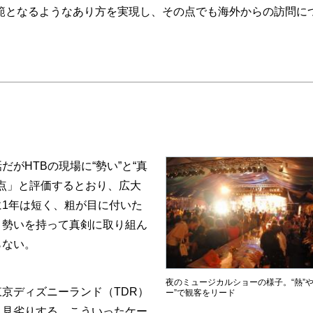
範となるようなあり方を実現し、その点でも海外からの訪問に
HTBの現場に“勢い”と“真
8点」と評価するとおり、広大
1年は短く、粗が目に付いた
、勢いを持って真剣に取り組ん
らない。
夜のミュージカルショーの様子。“熱”や
京ディズニーランド（TDR）
ー”で観客をリード
も見劣りする。こういったケー