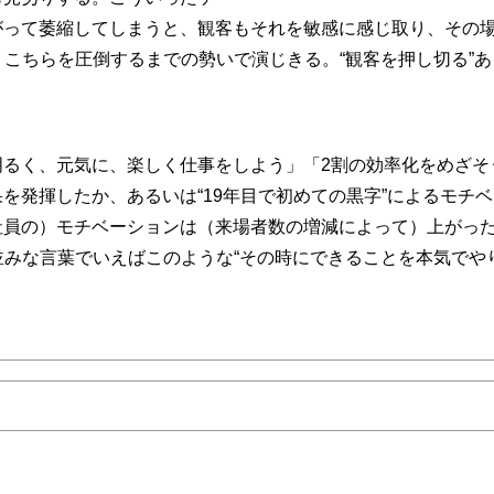
がって萎縮してしまうと、観客もそれを敏感に感じ取り、その
、こちらを圧倒するまでの勢いで演じきる。“観客を押し切る”あ
るく、元気に、楽しく仕事をしよう」「2割の効率化をめざそ
を発揮したか、あるいは“19年目で初めての黒字”によるモチベ
社員の）モチベーションは（来場者数の増減によって）上がっ
並みな言葉でいえばこのような“その時にできることを本気でや