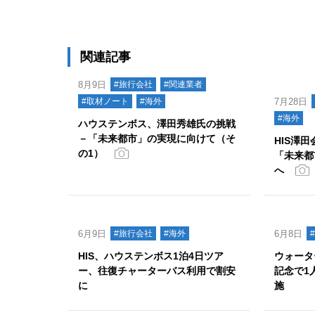
関連記事
8月9日
#旅行会社
#関連業者
#取材ノート
#海外
7月28日
#海外
ハウステンボス、澤田秀雄氏の挑戦
－「未来都市」の実現に向けて（そ
HIS澤
の1）
「未来都
へ
6月9日
#旅行会社
#海外
6月8日
HIS、ハウステンボス1泊4日ツア
ウォータ
ー、往復チャーターバス利用で割安
記念で1
に
施