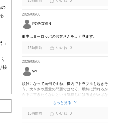
0
15時間前
場の
2026/08/06
る
POPCORN
町中はヨーロッパのお客さんをよく見ます。
う」
0
15時間前
ー
たり
2026/08/06
り抜
you
煩雑になって面倒ですね。機内でトラブルも起きそ
う。大きさや重量の問題ではなく、単純に汚れるか
ら下に置きたくないという気持ちには考えが及ばな
かったのでしょうかね。いっそ、荷物棚を撤去した
もっと見る
座席を作って、座席指定も荷物も含んだプランとす
べて無しで格安プランで分けてもらった方がシンプ
0
15時間前
ルで分かりやすいかも。どんどん料金が細分化され
て面倒です。