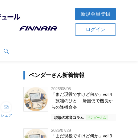
新規会員登録
ログイン
ベンダーさん新着情報
2026/08/05
「まだ現役ですけど何か」vol.4
－旅端のひと－ 帰国便で機長か
らの降機命令
シェア
現場の本音コラム
2026/07/29
「まだ現役ですけど何か」vol.3