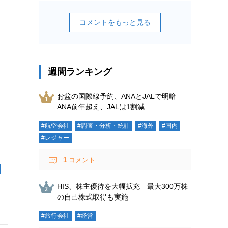
コメントをもっと見る
週間ランキング
お盆の国際線予約、ANAとJALで明暗
ANA前年超え、JALは1割減
#航空会社
#調査・分析・統計
#海外
#国内
#レジャー
1
コメント
HIS、株主優待を大幅拡充 最大300万株
の自己株式取得も実施
#旅行会社
#経営