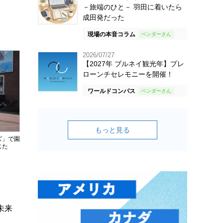
－旅端のひと－ 羽田に着いたら
成田発だった
現場の本音コラム
2026/07/27
【2027年 ブルネイ観光年】プレ
ローンチセレモニーを開催！
ワールドコンパス
もっと見る
ズ」で園
じた
未来