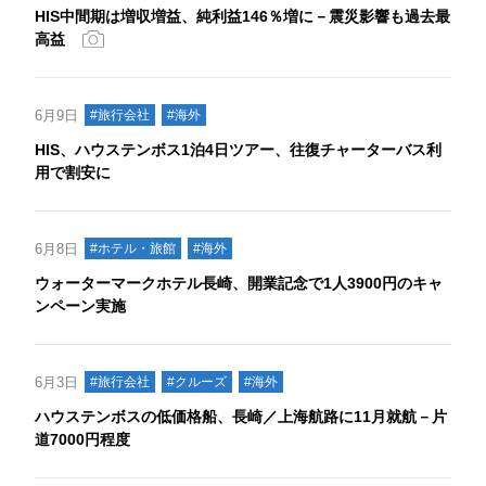
HIS中間期は増収増益、純利益146％増に－震災影響も過去最
高益
6月9日
#旅行会社
#海外
HIS、ハウステンボス1泊4日ツアー、往復チャーターバス利
用で割安に
6月8日
#ホテル・旅館
#海外
ウォーターマークホテル長崎、開業記念で1人3900円のキャ
ンペーン実施
6月3日
#旅行会社
#クルーズ
#海外
ハウステンボスの低価格船、長崎／上海航路に11月就航－片
道7000円程度