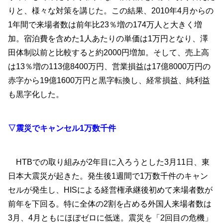
りと、様々な対策を講じた。この結果、2010年4月からの
1年間で来場者数は前年比23％増の174万人と大きく増
加。宿泊費を含めた1人あたりの単価は1万円となり、澤
田体制以前と比較すると約2000円増加。そして、売上高
は13％増の113億8400万円、営業損益は17億8000万円の
赤字から19億1600万円と黒字転換し、経常損益、純利益
も黒字化した。
▽震災でキャンセル1万数千件
HTBでの取り組みが2年目に入ろうとした3月11日、東
日本大震災が起きた。発生後1週間で1万数千件のキャン
セルが発生し、HISによる経営権承継後初めて来場者数が
前年を下回る。特に全体の2割を占める外国人来場者数は
3月、4月ともにほぼゼロに低迷。震災を「2回目の危機」