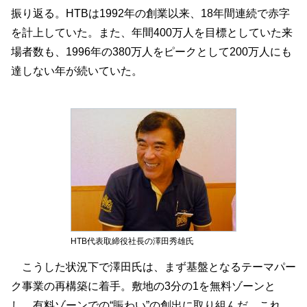
振り返る。HTBは1992年の創業以来、18年間連続で赤字
を計上していた。また、年間400万人を目標としていた来
場者数も、1996年の380万人をピークとして200万人にも
達しない年が続いていた。
HTB代表取締役社長の澤田秀雄氏
こうした状況下で澤田氏は、まず基盤となるテーマパー
ク事業の再構築に着手。敷地の3分の1を無料ゾーンと
し、有料ゾーンでの“賑わい”の創出に取り組んだ。これ