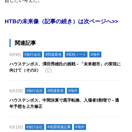
起したい考えだ。
HTBの未来像（記事の続き）は次ページへ>>
関連記事
8月9日
#旅行会社
#関連業者
#取材ノート
#海外
ハウステンボス、澤田秀雄氏の挑戦－「未来都市」の実現に
向けて（その2）
6月23日
#旅行会社
#関連業者
#海外
ハウステンボス、中間決算で黒字転換、入場者3割増で－通
年予想を上方修正
6月13日
#旅行会社
#地震関連記事
#海外