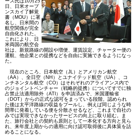
ース氏は10月25
日、日米オープ
ンスカイ了解覚
書（MOU）に署
名し、日米間の
航空関係が完全
自由化された。
これにより、日
米両国の航空会
社は、新規路線の開設や増便、運賃設定、チャーター便の
運航、他企業との提携などを自由に実施できるようになっ
た。
現在のところ、日本航空（JL）とアメリカン航空
（AA）、全日空（NH）とユナイテッド航空（UA）、コ
ンチネンタル航空（CO）はそれぞれのアライアンス内で
のジョイントベンチャー（戦略的提携）についてすでに独
占禁止法適用除外（ATI）を申請済みで、米国運輸省
（DOT）からの正式な認可をまっている段階。認められ
た後は太平洋路線の収益をプールし、例えば同じような時
間帯に発着している便を分散させるなど、これまで自社の
みでは実現できなかったサービスの向上に取り組む。ま
た、旅行会社との契約も原則として一本化する方向と見ら
れ、来年度上期からの適用に向け認可取得後に具体策を詰
めることになる。