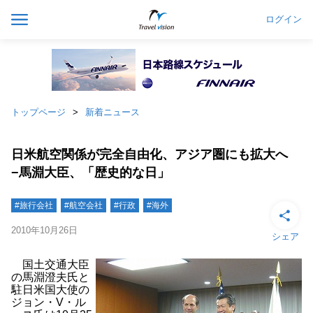
ログイン
トップページ
新着ニュース
日米航空関係が完全自由化、アジア圏にも拡大へ
−馬淵大臣、「歴史的な日」
#旅行会社
#航空会社
#行政
#海外
2010年10月26日
シェア
国土交通大臣
の馬淵澄夫氏と
駐日米国大使の
ジョン・V・ル