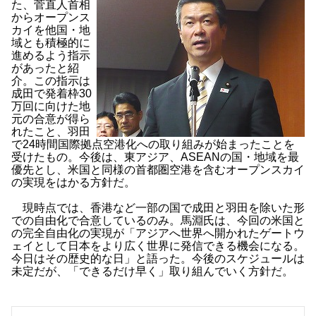
た、菅直人首相
からオープンス
カイを他国・地
域とも積極的に
進めるよう指示
があったと紹
介。この指示は
成田で発着枠30
万回に向けた地
元の合意が得ら
れたこと、羽田
で24時間国際拠点空港化への取り組みが始まったことを
受けたもの。今後は、東アジア、ASEANの国・地域を最
優先とし、米国と同様の首都圏空港を含むオープンスカイ
の実現をはかる方針だ。
現時点では、香港など一部の国で成田と羽田を除いた形
での自由化で合意しているのみ。馬淵氏は、今回の米国と
の完全自由化の実現が「アジアへ世界へ開かれたゲートウ
ェイとして日本をより広く世界に発信できる機会になる。
今日はその歴史的な日」と語った。今後のスケジュールは
未定だが、「できるだけ早く」取り組んでいく方針だ。