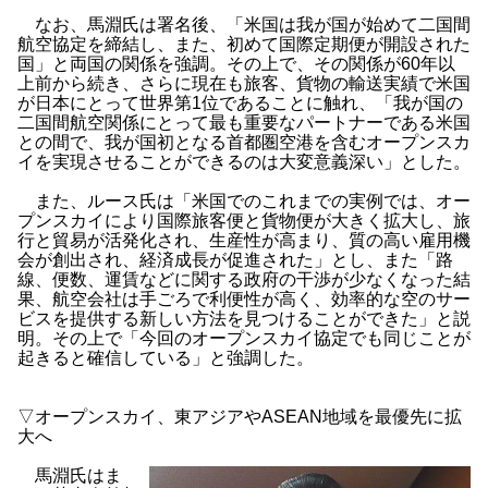
なお、馬淵氏は署名後、「米国は我が国が始めて二国間
航空協定を締結し、また、初めて国際定期便が開設された
国」と両国の関係を強調。その上で、その関係が60年以
上前から続き、さらに現在も旅客、貨物の輸送実績で米国
が日本にとって世界第1位であることに触れ、「我が国の
二国間航空関係にとって最も重要なパートナーである米国
との間で、我が国初となる首都圏空港を含むオープンスカ
イを実現させることができるのは大変意義深い」とした。
また、ルース氏は「米国でのこれまでの実例では、オー
プンスカイにより国際旅客便と貨物便が大きく拡大し、旅
行と貿易が活発化され、生産性が高まり、質の高い雇用機
会が創出され、経済成長が促進された」とし、また「路
線、便数、運賃などに関する政府の干渉が少なくなった結
果、航空会社は手ごろで利便性が高く、効率的な空のサー
ビスを提供する新しい方法を見つけることができた」と説
明。その上で「今回のオープンスカイ協定でも同じことが
起きると確信している」と強調した。
▽オープンスカイ、東アジアやASEAN地域を最優先に拡
大へ
馬淵氏はま