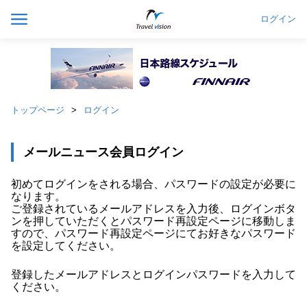
ログイン
トップページ
ログイン
メールニュース会員ログイン
初めてログインをされる場合、パスワードの設定が必要に
なります。
ご登録されているメールアドレスを入力後、ログインボタ
ンを押していただくとパスワード再設定ページに移動しま
すので、パスワード再設定ページにてお好きなパスワード
を設定してください。
登録したメールアドレスとログインパスワードを入力して
ください。